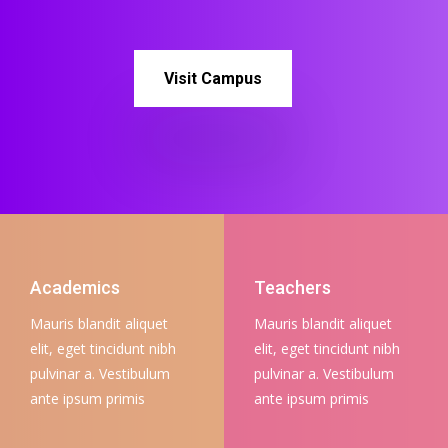
Visit Campus
Academics
Teachers
Mauris blandit aliquet
Mauris blandit aliquet
elit, eget tincidunt nibh
elit, eget tincidunt nibh
pulvinar a. Vestibulum
pulvinar a. Vestibulum
ante ipsum primis
ante ipsum primis