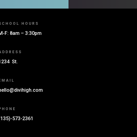
SCHOOL HOURS
M-F: 8am – 3:30pm
ADDRESS
1234 St.
EMAIL
hello@divihigh.com
PHONE
(135)-573-2361