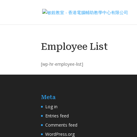
Employee List
[wp-hr-employee-list]
Meta
Log in
Entries feed
Comments feed
WordPress.org