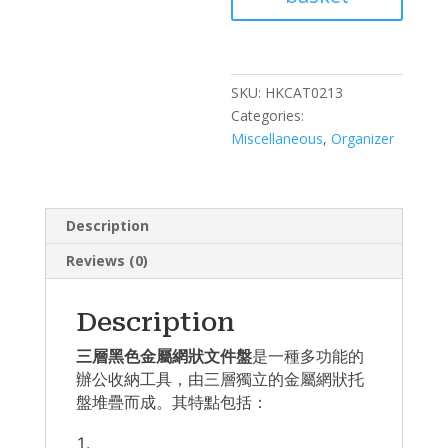
屬
網
狀
文
SKU:
HKCAT0213
件
Categories:
盤
Miscellaneous
,
Organizer
quantity
Description
Reviews (0)
Description
三層黑色金屬網狀文件盤
是一種多功能的
辦公收納工具，由三層獨立的金屬網狀托
盤堆疊而成。其特點包括：