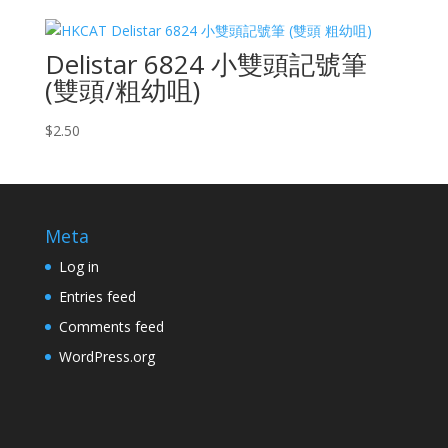
Delistar 6824 小雙頭記號筆
(雙頭/粗幼咀)
$
2.50
Meta
Log in
Entries feed
Comments feed
WordPress.org