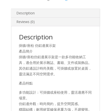
展
示
架
Description
quantity
Reviews (0)
Description
掛牆/座枱 仿鋁邊展示架
產品簡介​
掛牆/座枱仿鋁邊展示架是一款多功能收納工
具，適合用於展示雜誌、書籍、文件或裝飾品。
其仿鋁邊設計時尚美觀，可掛牆或放置於桌面，
靈活滿足不同空間需求。
產品特點​
​多功能設計：可掛牆或座枱使用，靈活適應不同
場景。
​仿鋁邊外觀：時尚簡約，提升空間質感。
​穩固結構：耐用材質確保承重力強，不易變形。