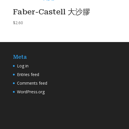
Faber-Castell 大沙膠
$
2.60
Meta
Log in
Entries feed
Comments feed
WordPress.org