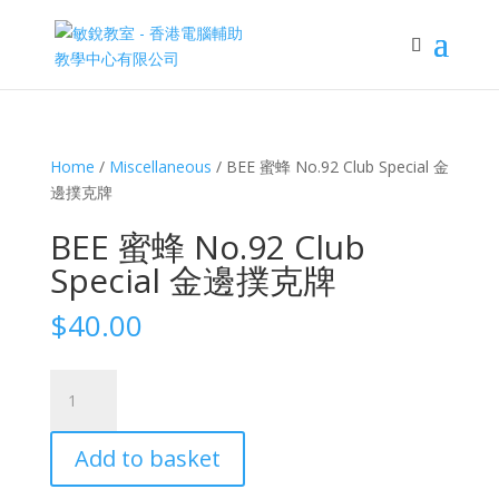
Home
/
Miscellaneous
/ BEE 蜜蜂 No.92 Club Special 金
邊撲克牌
BEE 蜜蜂 No.92 Club
Special 金邊撲克牌
$
40.00
BEE
蜜
蜂
Add to basket
No.92
Club