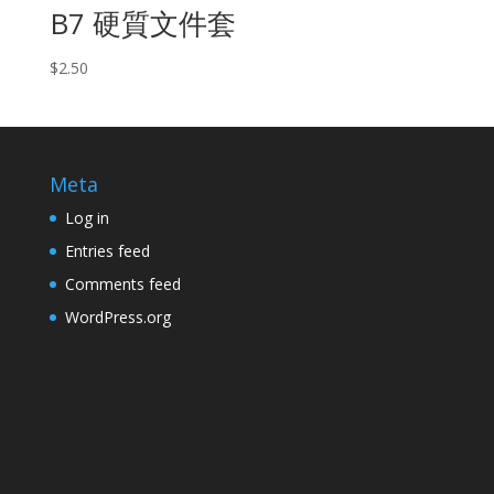
B7 硬質文件套
$
2.50
Meta
Log in
Entries feed
Comments feed
WordPress.org