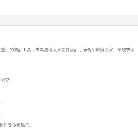
書
機
(3
號
釘)
quantity
是一款高效且靈活的裝訂工具，專為處理大量文件設計，適合用於辦公室、學校或印
訂需求。
。
。
製作等多種場景。