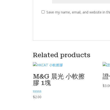
Save my name, email, and website in th
Related products
M&G 晨光 小軟擦
證
膠 1塊
$
3.0
Rated
$
2.00
5.00
out of 5