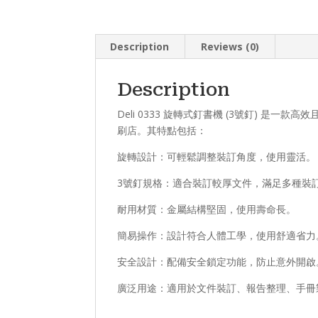
Description
Reviews (0)
Description
Deli 0333 旋轉式釘書機 (3號釘) 
刷店。其特點包括：
旋轉設計：可輕鬆調整裝訂角度，使用靈活。
3號釘規格：適合裝訂較厚文件，滿足多種裝
耐用材質：金屬結構堅固，使用壽命長。
簡易操作：設計符合人體工學，使用舒適省力
安全設計：配備安全鎖定功能，防止意外開啟
廣泛用途：適用於文件裝訂、報告整理、手冊