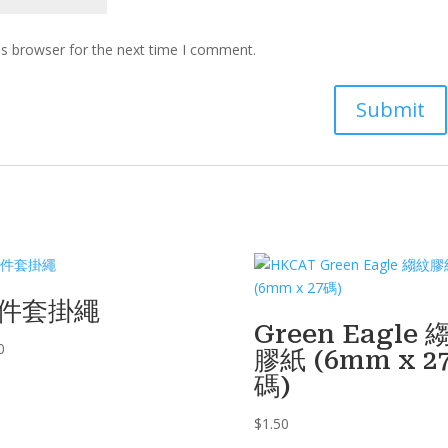
is browser for the next time I comment.
件套掛繩
Green Eagle 
0
膠紙 (6mm x 2
碼)
$
1.50