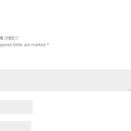
書機 (3號釘)”
quired fields are marked
*