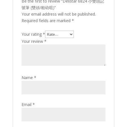
Be the first to review “Delistar 6824 小雙頭記
號筆 (雙頭/粗幼咀)”
Your email address will not be published.
Required fields are marked
*
Your rating
*
Your review
*
Name
*
Email
*