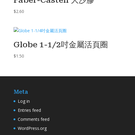
Faber-Castell 大沙膠
$
2.60
Globe 1-1/2吋金屬活頁圈
$
1.50
Meta
Log in
Entries feed
Comments feed
WordPress.org