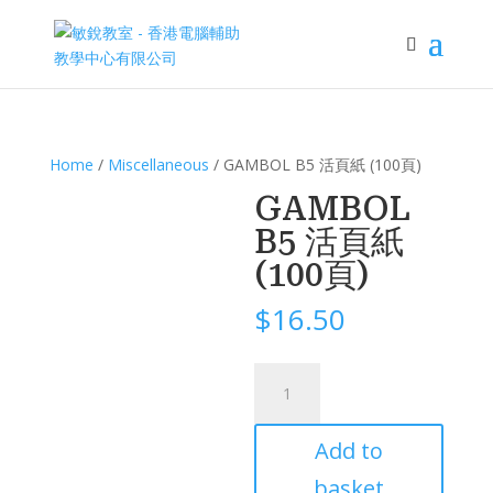
Home
/
Miscellaneous
/ GAMBOL B5 活頁紙 (100頁)
GAMBOL
B5 活頁紙
(100頁)
$
16.50
GAMBOL
B5
活
Add to
頁
紙
basket