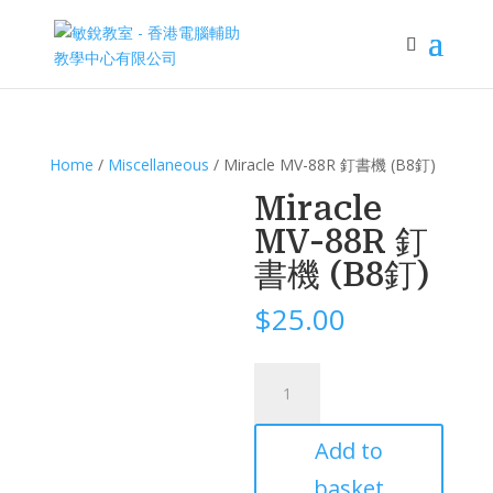
Home
/
Miscellaneous
/ Miracle MV-88R 釘書機 (B8釘)
Miracle
MV-88R 釘
書機 (B8釘)
$
25.00
Miracle
MV-
88R
Add to
釘
書
basket