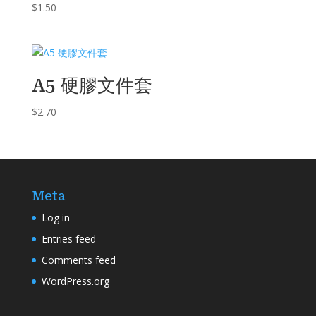
$
1.50
A5 硬膠文件套
$
2.70
Meta
Log in
Entries feed
Comments feed
WordPress.org