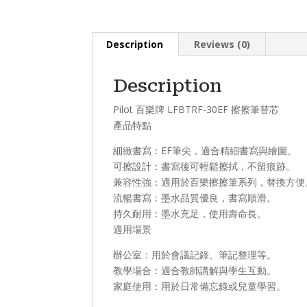
Description
Reviews (0)
Description
Pilot 百樂牌 LFBTRF-30EF 擦擦筆替芯
產品特點​
​細緻書寫：EF筆尖，適合精細書寫與繪圖。
​可擦設計：書寫後可輕鬆擦拭，不留痕跡。
​兼容性強：適用於百樂擦擦筆系列，替換方便
​流暢書寫：墨水品質優良，書寫順滑。
​持久耐用：墨水充足，使用壽命長。
適用場景​
辦公室：用於會議記錄、筆記整理等。
教學場合：適合教師講解與學生互動。
家庭使用：用於日常備忘錄或兒童學習。