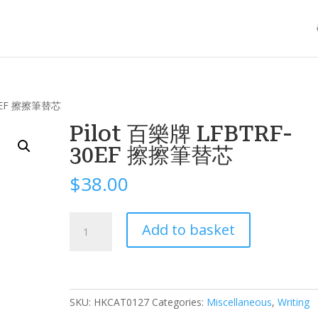
30EF 擦擦筆替芯
Pilot 百樂牌 LFBTRF-
30EF 擦擦筆替芯
$
38.00
Pilot
Add to basket
百
樂
牌
LFBTRF-
30EF
SKU:
HKCAT0127
Categories:
Miscellaneous
,
Writing
擦