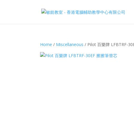
Home
/
Miscellaneous
/ Pilot 百樂牌 LFBTRF-