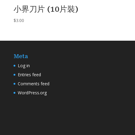
小界刀片 (10片裝)
$
3.00
Meta
Log in
Entries feed
Comments feed
WordPress.org