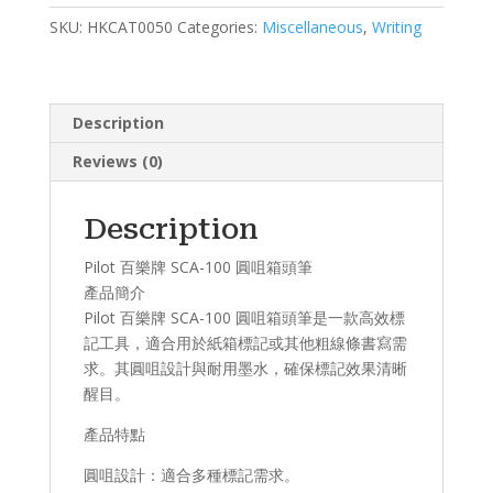
SCA-
100
SKU:
HKCAT0050
Categories:
Miscellaneous
,
Writing
圓
咀
箱
Description
頭
筆
Reviews (0)
quantity
Description
Pilot 百樂牌 SCA-100 圓咀箱頭筆
產品簡介​
Pilot 百樂牌 SCA-100 圓咀箱頭筆是一款高效標
記工具，適合用於紙箱標記或其他粗線條書寫需
求。其圓咀設計與耐用墨水，確保標記效果清晰
醒目。
產品特點​
​圓咀設計：適合多種標記需求。