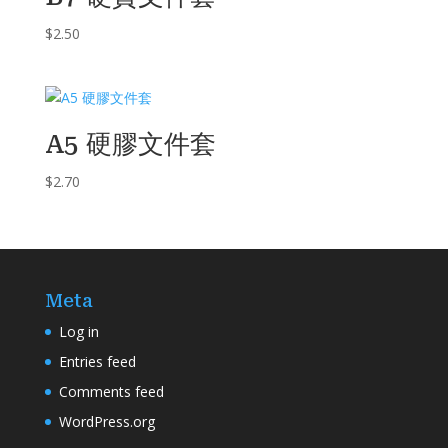
$
2.50
A5 硬膠文件套
$
2.70
Meta
Log in
Entries feed
Comments feed
WordPress.org