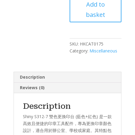
Add to
雙
色
basket
更
換
印
台
SKU:
HKCAT0175
(藍
Category:
Miscellaneous
色
+紅
色)
quantity
Description
Reviews (0)
Description
Shiny S312-7 雙色更換印台 (藍色+紅色) 是一款
高效且便捷的印章工具配件，專為更換印章顏色
設計，適合用於辦公室、學校或家庭。其特點包