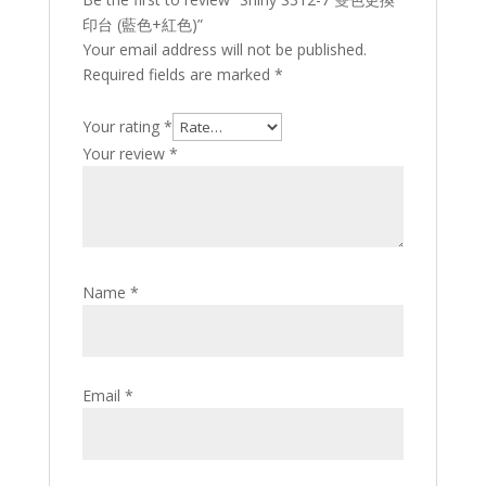
印台 (藍色+紅色)”
Your email address will not be published.
Required fields are marked
*
Your rating
*
Your review
*
Name
*
Email
*