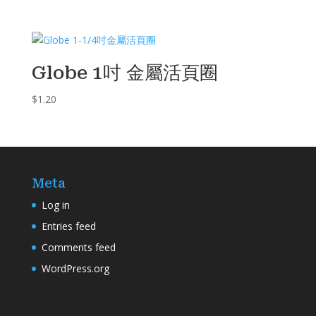
Globe 1吋 金屬活頁圈
$
1.20
Meta
Log in
Entries feed
Comments feed
WordPress.org