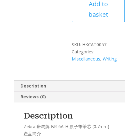
Add to
牌
BR-
basket
6A-
H
原
子
SKU:
HKCAT0057
筆
Categories:
筆
Miscellaneous
,
Writing
芯
(0.7mm)
quantity
Description
Reviews (0)
Description
Zebra 班馬牌 BR-6A-H 原子筆筆芯 (0.7mm)
產品簡介​